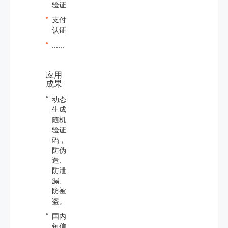
验证
支付
认证
......
应用
成果
动态
生成
随机
验证
码，
防伪
造、
防泄
漏、
防被
盗。
国内
短信