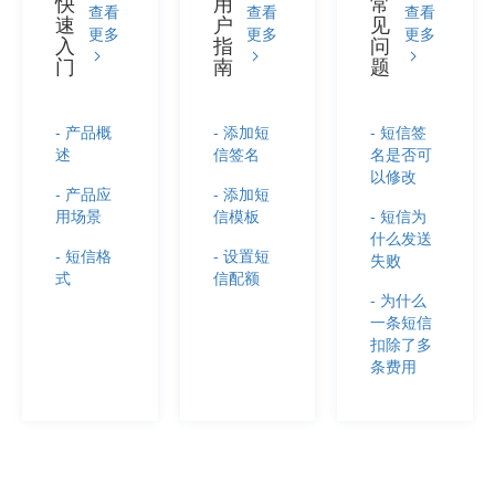
快
用
常
查看
查看
查看
速
户
见
更多
更多
更多
入
指
问
门
南
题
- 产品概
- 添加短
- 短信签
述
信签名
名是否可
以修改
- 产品应
- 添加短
用场景
信模板
- 短信为
什么发送
- 短信格
- 设置短
失败
式
信配额
- 为什么
一条短信
扣除了多
条费用