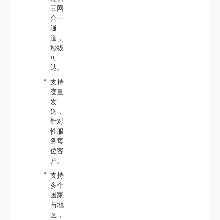
三网
合一
通
道，
秒级
可
达。
支持
变量
发
送，
针对
性服
务每
位客
户。
支持
多个
国家
与地
区，